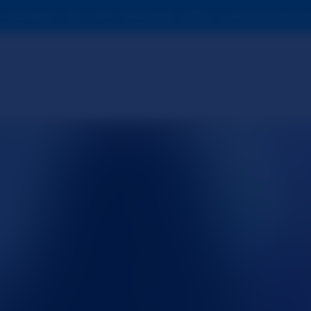
ve primeiro criar uma conta para validar sua idade para p