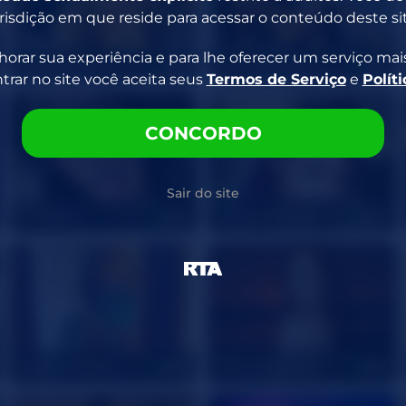
risdição em que reside para acessar o conteúdo deste sit
orar sua experiência e para lhe oferecer um serviço mais
YourLizzyDoll
MuscleVixxxen
27
41
ar no site você aceita seus
Termos de Serviço
e
Polít
CONCORDO
Sair do site
ToriPierce
imeverythingg
22
23
BadGirlHalexxx
MorganReigns
23
35