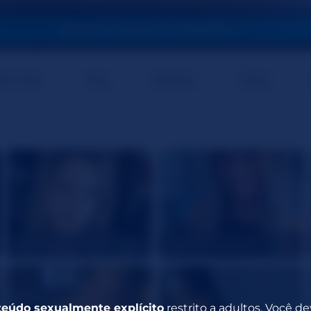
INICIAR CONTACTO PRIVADO
De Casa
Nua
Madura
Trans
Hottyhousewife18
AlisonHomeAlone
40
43
eúdo sexualmente explícito
restrito a adultos. Você d