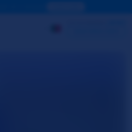
oder ver o conteúdo.
ACESSE AGORA
JÁ É UM MEMBRO?
ENTRAR
CRIAR MINHA CONTA
INICIAR SUA
CÂMERA