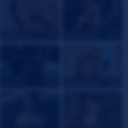
CelesteRioz
IsabelaJohnson
21
23
SaraBacker
VIRGINIECAPRICE
22
38