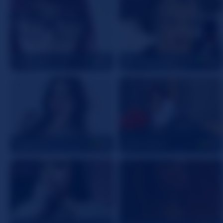
AsspenAF
MaddieWaves
24
24
MiaFreya
GillianRowe
18
32