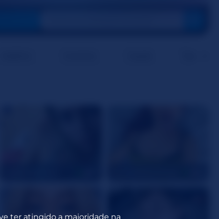
Asiático
Coninha
Casais
Teen 18+
bubblybubbles
CherieMoanamour
27
26
eve ter atingido a maioridade na