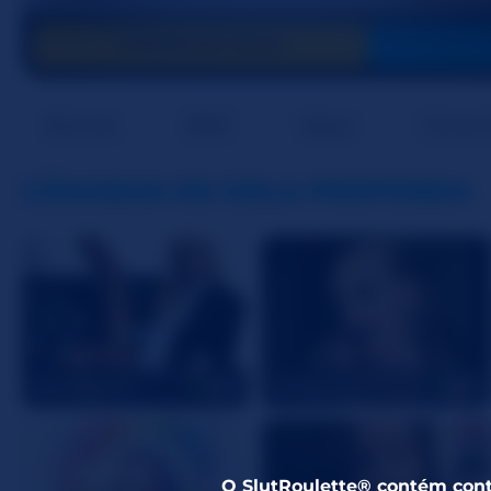
FORNECER GOLD
Brancas
BBW
Negro
Donas 
CÂMARAS DE GOLA PROFONDA
SavanahLinn
DDarkoh
42
29
O SlutRoulette® contém cont