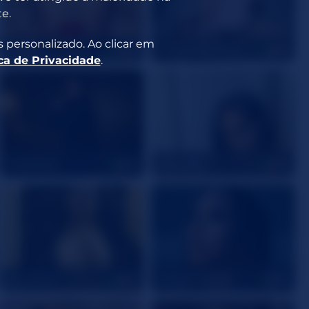
e.
 personalizado. Ao clicar em
SOBLU
ChloeNightmare
40
30
ica de Privacidade
.
EvaSilveira
Briakassh
20
30
ivy_Parker
LondonSquirts
25
30