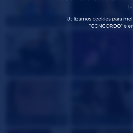
ju
Utilizamos cookies para melh
CuddlyLittleDemon
littleeveapples
27
29
“CONCORDO” e entr
IvyyRain
Cathulhu
30
38
JennKayla
BashBunny
23
22