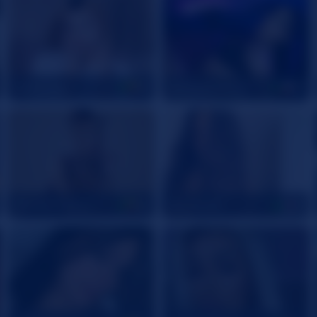
AnitaVega
Zendaya_Greyy
18
20
AlessiaDicarloo
Ary_Rusell
32
20