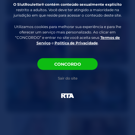
Pêlos Pubianos
Careca
O SlutRoulette® contém conteúdo sexualmente explícito
restrito a adultos. Você deve ter atingido a maioridade na
MayaMerciXoxo
36
HarleyRaex
25
Atributos Excêntricos
Encenação
,
Submisso
,
jurisdição em que reside para acessar o conteúdo deste site.
Garganta Profunda
,
Chibatas
,
Interactive
Utilizamos cookies para melhorar sua experiência e para lhe
oferecer um serviço mais personalizado. Ao clicar em
vibrator
“CONCORDO” e entrar no site você aceita seus
Termos de
Serviço
e
Política de Privacidade
.
JesseSpark
30
GoddessKateS
27
CONCORDO
Sair do site
AlisonHomeAlone
43
Beebeefitgirl
32