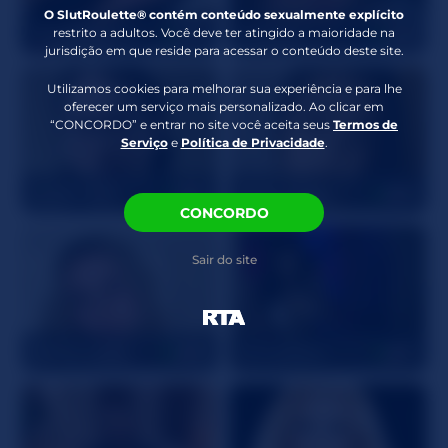
Pêlos Pubianos
Careca
O SlutRoulette® contém conteúdo sexualmente explícito
restrito a adultos. Você deve ter atingido a maioridade na
MarilynJenelle
32
suzyque
35
Atributos Excêntricos
Roupa de baixo
,
jurisdição em que reside para acessar o conteúdo deste site.
Voyeur
,
Spanking/Paddling
,
Utilizamos cookies para melhorar sua experiência e para lhe
oferecer um serviço mais personalizado. Ao clicar em
Garganta Profunda
,
“CONCORDO” e entrar no site você aceita seus
Termos de
Interactive vibrator
Serviço
e
Política de Privacidade
.
LexiBaretta
36
Nikki_Juggs
36
CONCORDO
Sair do site
Nikkixxtaylor
20
HarleyRaex
25