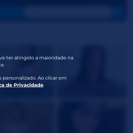
eve ter atingido a maioridade na
e.
 personalizado. Ao clicar em
ica de Privacidade
.
icasn0w
AriaVictoria_jk
19
20