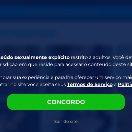
INICIAR CONTACTO PRIVADO
OS PARECIDAS
eúdo sexualmente explícito
restrito a adultos. Você d
risdição em que reside para acessar o conteúdo deste sit
orar sua experiência e para lhe oferecer um serviço mais
ar no site você aceita seus
Termos de Serviço
e
Polít
r
IdunBrunette
Angel
25
20
CONCORDO
Sair do site