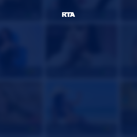
MistressTatianaBelen
sarar
19
47
e
Missy_April
Viole
20
20
MiaSweet100
TorySt
21
18