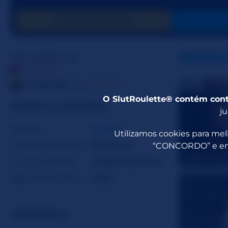
FORNECER GOLD
AlicePierce
MODEL
OFFLINE
☆☆☆☆☆
Colômbia
29
O SlutRoulette® contém cont
SOBRE ALICEPIERCE
ju
Gênero
Mulher
Utilizamos cookies para melh
Orientação Sexual
Bissexual
“CONCORDO” e entr
Arianamiille
Línguas Faladas
Inglês
,
Espanhol
Signo Do Zodíaco
Leão
APARÊNCIA