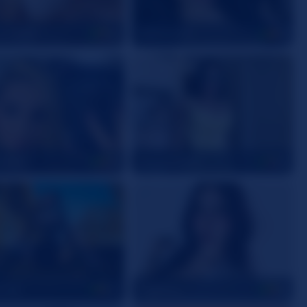
eynoldsX
JadeGrantt
25
19
taAbel
Alisonn_love
21
22
Clair
MiaFreya
24
18