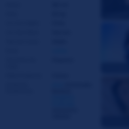
Altura
165 cm
Peso
50 kg
EmmaHollis
Cor Do Cabelo
Preto
Cor Dos Olhos
Marrom
Tipo De Corpo
Médio
Etnia
Latina
Tamanho Do
Pequeno
Copo
MelanieKan
Pêlos Pubianos
Careca
Atributos
Anal
,
Encenação
,
Excêntricos
Barbear
,
Garganta
Profunda
,
Interactive
vibrator
CelesteRioz