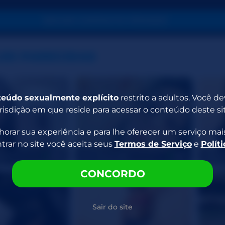
INICIAR CONTACTO PRIVADO
OS PARECIDAS
eúdo sexualmente explícito
restrito a adultos. Você d
risdição em que reside para acessar o conteúdo deste sit
orar sua experiência e para lhe oferecer um serviço mais
ar no site você aceita seus
Termos de Serviço
e
Polít
bella
VelvetLuna26
WILD
20
41
CONCORDO
Sair do site