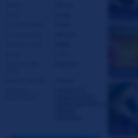
Altura
157 cm
Peso
44 kg
EmmaPrinn
Cor Do Cabelo
Preto
Cor Dos Olhos
Marrom
Tipo De Corpo
Médio
Etnia
Latina
Tamanho Do
Pequeno
Copo
NattaliaRubi
Pêlos Pubianos
Careca
Atributos
Fetiche Pes
,
Excêntricos
Roupa de baixo
,
Spanking/Paddling
,
Barbear
,
Submisso
afrodita101