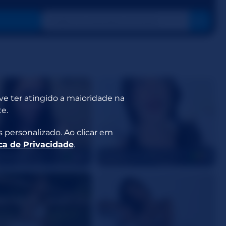
eve ter atingido a maioridade na
e.
 personalizado. Ao clicar em
ica de Privacidade
.
DESIRES
SaraFernandez
34
19