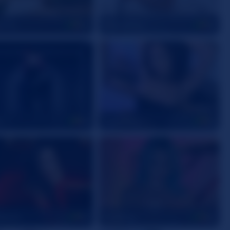
eGrey
MiaCarther
24
18
u
Zoe_Silva
18
19
lleren
SrtaBlue
18
25