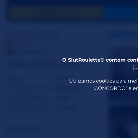
FORNECER GOLD
Afrodita_Rosse
MODEL
OFFLINE
☆☆☆☆☆
Colômbia
24
O SlutRoulette® contém cont
SOBRE AFRODITA_ROSSE
ju
Gênero
Mulher
Utilizamos cookies para melh
Orientação Sexual
Bissexual
“CONCORDO” e entr
sweetangel
Línguas Faladas
Inglês
Signo Do Zodíaco
Gêmeos
APARÊNCIA