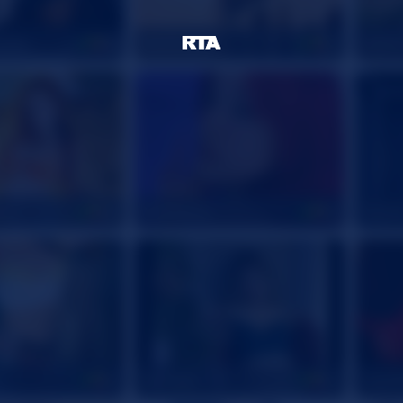
cess
NaraSuarez
Adell
19
18
io
EliotStone
luxxyl
33
19
IamAbbi
LizyMi
31
22